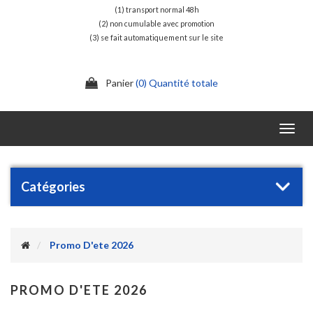
(1) transport normal 48h
(2) non cumulable avec promotion
(3) se fait automatiquement sur le site
Panier
(0) Quantité totale
Toggl
navig
Catégories
Promo D'ete 2026
PROMO D'ETE 2026