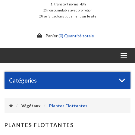
(1) transport normal 48h
(2) non cumulable avec promotion
(3) se fait automatiquement sur le site
Panier
(0) Quantité totale
Toggl
navig
Catégories
Végétaux
Plantes Flottantes
PLANTES FLOTTANTES