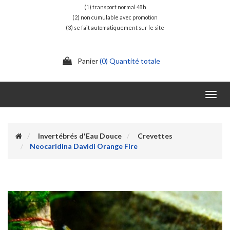
(1) transport normal 48h
(2) non cumulable avec promotion
(3) se fait automatiquement sur le site
Panier
(0) Quantité totale
Toggl
navig
Invertébrés d'Eau Douce
Crevettes
Neocaridina Davidi Orange Fire