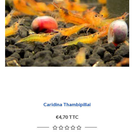
Caridina Thambipillai
€4,70 TTC