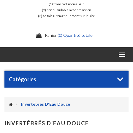
(1) transport normal 48h
(2) non cumulable avec promotion
(3) se fait automatiquement sur le site
Panier
(0) Quantité totale
Toggl
navig
Catégories
Invertébrés D'Eau Douce
INVERTÉBRÉS D'EAU DOUCE