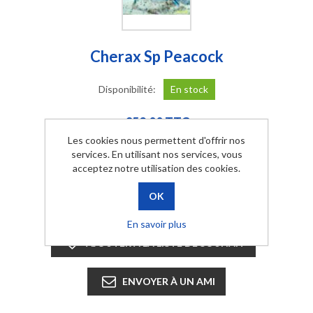
Cherax Sp Peacock
Disponibilité:
En stock
€52,00 TTC
Les cookies nous permettent d'offrir nos
services. En utilisant nos services, vous
Quantité:
acceptez notre utilisation des cookies.
AJOUTER AU PANIER
En savoir plus
AJOUTER À LA LISTE DE SOUHAIT
ENVOYER À UN AMI