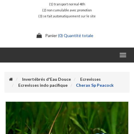
(1) transport normal 48h
(2) non cumulable avec promotion
(3) se fait automatiquement sur le site
Panier
(0) Quantité totale
Toggl
navig
Invertébrés d'Eau Douce
Ecrevisses
Ecrevisses indo pacifique
Cherax Sp Peacock